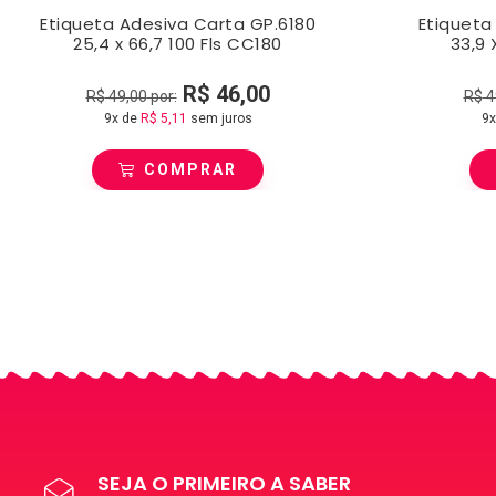
Etiqueta Adesiva Carta GP.6180
Etiqueta
25,4 x 66,7 100 Fls CC180
33,9 
R$
46,00
R$
49,00
por:
R$
4
9x de
R$
5,11
sem juros
9x
COMPRAR
SEJA O PRIMEIRO A SABER