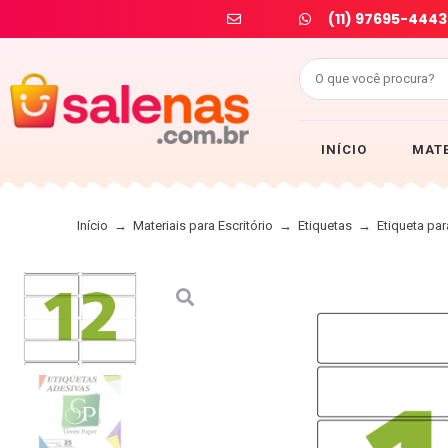
(11) 97695-4443
INÍCIO
MATE
Início
→
Materiais para Escritório
→
Etiquetas
→
Etiqueta pa