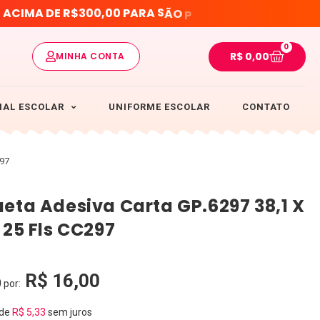
L
P
U
S
A
C
I
M
A
D
E
R
$
3
0
0
,
0
0
P
A
R
A
S
Ã
O
A
O
0
R$
0,00
MINHA CONTA
IAL ESCOLAR
UNIFORME ESCOLAR
CONTATO
297
ueta Adesiva Carta GP.6297 38,1 X
6 25 Fls CC297
R$
16,00
0
por:
 de
R$
5,33
sem juros