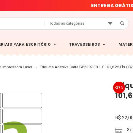
E
N
T
R
E
G
A
G
R
Á
T
I
Todas as categorias
RIAIS PARA ESCRITÓRIO
TRAVESSEIROS
MATER
ra Impressora Laser
→
Etiqueta Adesiva Carta GP.6297 38,1 X 101,6 25 Fls CC
Etiq
-27%
101,
R$
22,0
3x