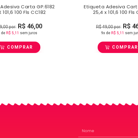
 Adesiva Carta GP.6182
Etiqueta Adesiva Cart
X 101,6 100 Fls CC182
25,4 x 101,6 100 Fls
R$
46,00
R$
46
9,00
por:
R$
49,00
por:
 de
R$
5,11
sem juros
9x de
R$
5,11
sem ju
COMPRAR
COMPRA