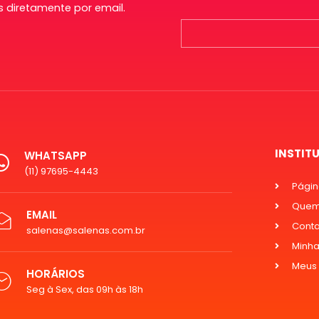
 diretamente por email.
INSTIT
WHATSAPP
(11) 97695-4443
Página
Quem
EMAIL
Cont
salenas@salenas.com.br
Minha
Meus
HORÁRIOS
Seg à Sex, das 09h às 18h