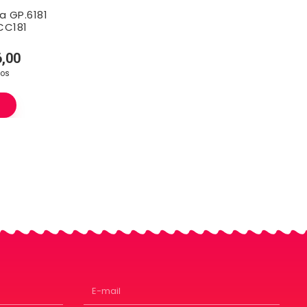
a GP.6181
 CC181
,00
ros
R