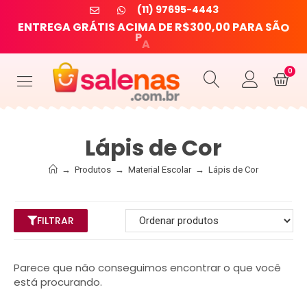
(11) 97695-4443
O
S
E
N
T
R
E
G
A
G
R
Á
T
I
S
A
C
I
M
A
D
E
R
$
3
0
0
,
0
0
P
A
R
A
Ã
U
L
P
A
0
Lápis de Cor
→
Produtos
→
Material Escolar
→
Lápis de Cor
FILTRAR
Parece que não conseguimos encontrar o que você
está procurando.