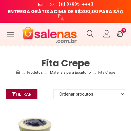
(11) 97695-4443
S
E
N
T
R
E
G
A
G
R
Á
T
I
S
A
C
I
M
A
D
E
R
$
3
0
0
,
0
0
P
A
R
A
O
Ã
L
U
P
A
O
0
Fita Crepe
→
Produtos
→
Materiais para Escritório
→
Fita Crepe
FILTRAR