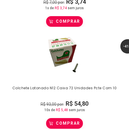
R$
3,74
R$
7,00
por:
1x de
R$
3,74
sem juros
COMPRAR
-4
Colchete Latonado N12 Caixa 72 Unidades Pcte Com 10
R$
54,80
R$
93,00
por:
10x de
R$
5,48
sem juros
COMPRAR