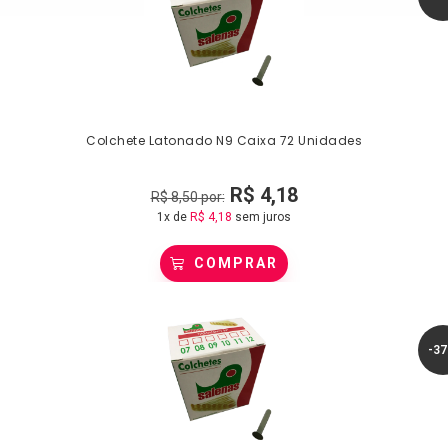
Colchete Latonado N9 Caixa 72 Unidades
R$
4,18
R$
8,50
por:
1x de
R$
4,18
sem juros
COMPRAR
-3