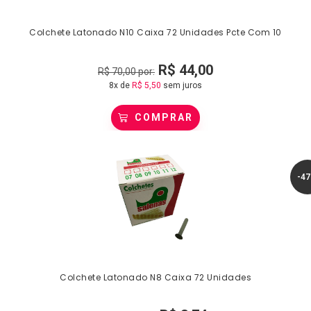
Colchete Latonado N10 Caixa 72 Unidades Pcte Com 10
R$
44,00
R$
70,00
por:
8x de
R$
5,50
sem juros
COMPRAR
-4
Colchete Latonado N8 Caixa 72 Unidades