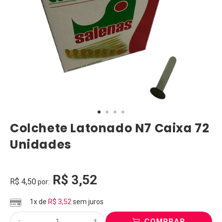
Colchete Latonado N7 Caixa 72
Unidades
R$
3,52
R$
4,50
por:
1x de
R$
3,52
sem juros
-
+
COMPRAR