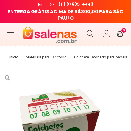
(11) 97695-4443
E
N
T
R
E
G
A
G
R
Á
T
I
S
A
C
I
M
A
D
E
R
$
3
0
0
,
0
0
P
A
R
A
S
Ã
O
O
L
P
A
U
0
Início
→
Materiais para Escritório
→
Colchete Latonado para papéis