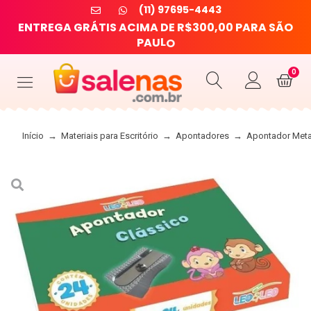
(11) 97695-4443
E
N
T
R
E
G
A
G
R
Á
T
I
S
A
C
I
M
A
D
E
R
$
3
0
0
,
0
0
P
A
R
A
S
Ã
O
P
A
U
L
O
0
Início
→
Materiais para Escritório
→
Apontadores
→
Apontador Metal