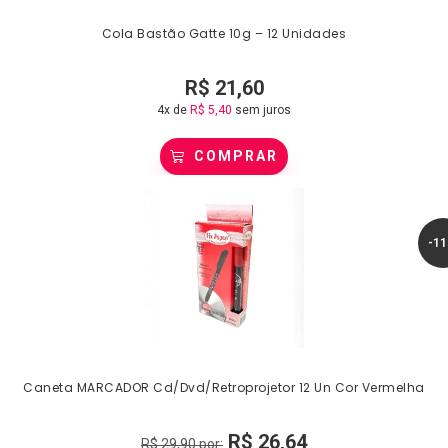
Cola Bastão Gatte 10g – 12 Unidades
R$
21,60
4x de
R$
5,40
sem juros
COMPRAR
-1
Caneta MARCADOR Cd/Dvd/Retroprojetor 12 Un Cor Vermelha
R$
26,64
R$
29,90
por: