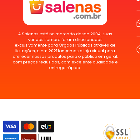
A Salenas está no mercado desde 2004, suas
vendas sempre foram direcionadas
exclusivamente para Órgãos Públicos através de
licitações, e em 2021 lançamos a loja virtual para
oferecer nossos produtos para o público em geral,
com preços reduzidos, com excelente qualidade e
entrega rápida.