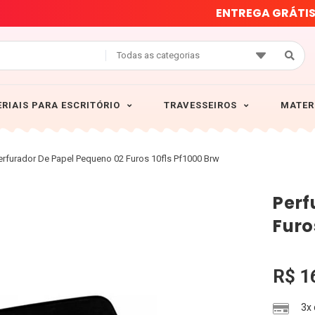
E
N
T
R
E
G
A
G
R
Á
T
I
Todas as categorias
RIAIS PARA ESCRITÓRIO
TRAVESSEIROS
MATER
erfurador De Papel Pequeno 02 Furos 10fls Pf1000 Brw
Perf
Furo
R$
1
3x