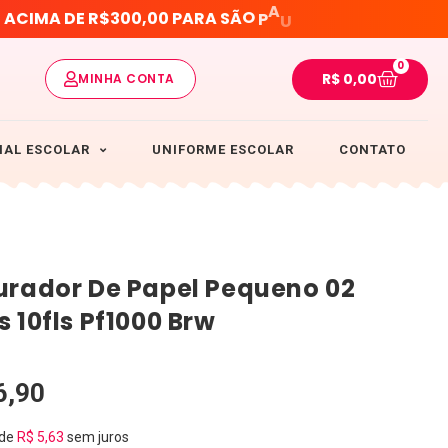
O
A
P
S
A
C
I
M
A
D
E
R
$
3
0
0
,
0
0
P
A
R
A
S
Ã
O
U
L
0
R$
0,00
MINHA CONTA
IAL ESCOLAR
UNIFORME ESCOLAR
CONTATO
urador De Papel Pequeno 02
s 10fls Pf1000 Brw
6,90
 de
R$
5,63
sem juros