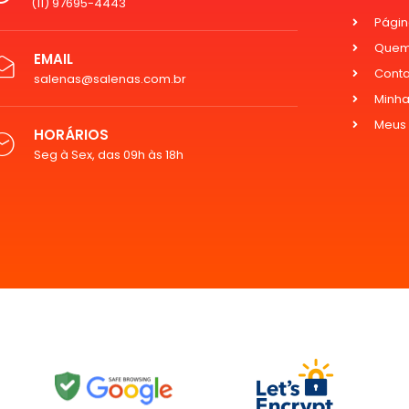
(11) 97695-4443
Página
Quem
EMAIL
Cont
salenas@salenas.com.br
Minha
Meus
HORÁRIOS
Seg à Sex, das 09h às 18h