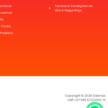
 Inicial
Termos e Condições de
Uso e Segurança
 somos
ato
 Conta
 Pedidos
Copyright © 2026 Salenas
CNPJ 07.065.674/0001-13