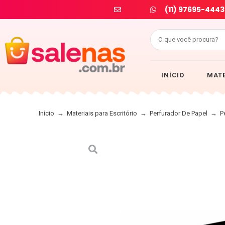
(11) 97695-4443
INÍCIO
MATE
Início
→
Materiais para Escritório
→
Perfurador De Papel
→
P