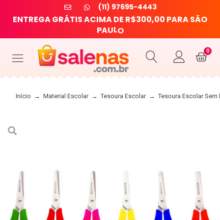
(11) 97695-4443
E
N
T
R
E
G
A
G
R
Á
T
I
S
A
C
I
M
A
D
E
R
$
3
0
0
,
0
0
P
A
R
A
S
Ã
O
U
L
P
A
O
0
Início
→
Material Escolar
→
Tesoura Escolar
→
Tesoura Escolar Sem