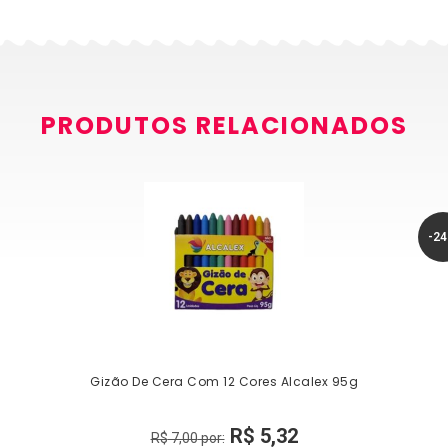
PRODUTOS RELACIONADOS
-2
Gizão De Cera Com 12 Cores Alcalex 95g
R$
5,32
R$
7,00
por: