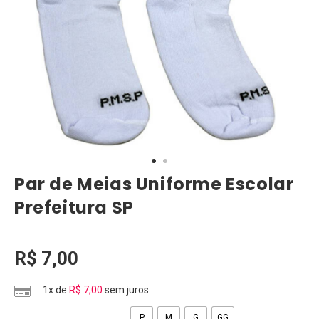
Par de Meias Uniforme Escolar
Prefeitura SP
R$
7,00
1x de
R$
7,00
sem juros
P
M
G
GG