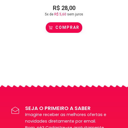
R$
28,00
5x de
R$
5,60
sem juros
COMPRAR
SEJA O PRIMEIRO A SABER
Imagine receber as melhores ofertas e
novidades diretamente por email.
Bom, né? Cadastre-se gratuitamente.