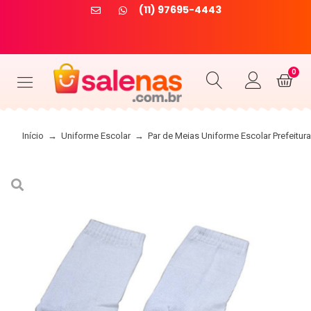
(11) 97695-4443
R
E
T
N
E
0
Início
→
Uniforme Escolar
→
Par de Meias Uniforme Escolar Prefeitur