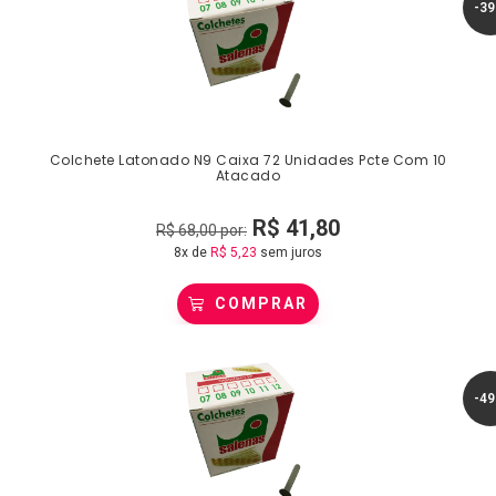
-3
Colchete Latonado N9 Caixa 72 Unidades Pcte Com 10
Atacado
R$
41,80
R$
68,00
por:
8x de
R$
5,23
sem juros
COMPRAR
-4