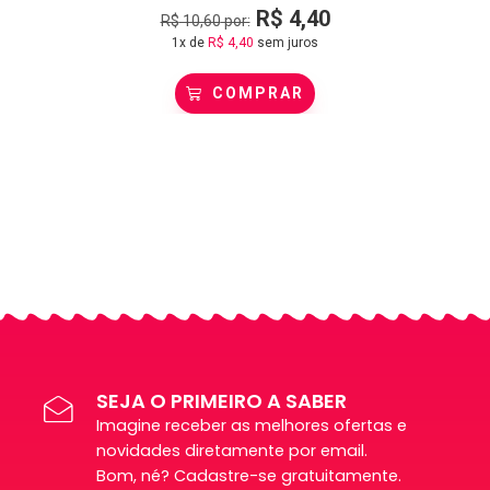
R$
4,40
R$
10,60
por:
1x de
R$
4,40
sem juros
COMPRAR
SEJA O PRIMEIRO A SABER
Imagine receber as melhores ofertas e
novidades diretamente por email.
Bom, né? Cadastre-se gratuitamente.