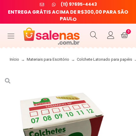
(11) 97695-4443
E
N
T
R
E
G
A
G
R
Á
T
I
S
A
C
I
M
A
D
E
R
$
3
0
0
,
0
0
P
A
R
A
S
Ã
O
P
A
U
L
O
0
Início
→
Materiais para Escritório
→
Colchete Latonado para papéis