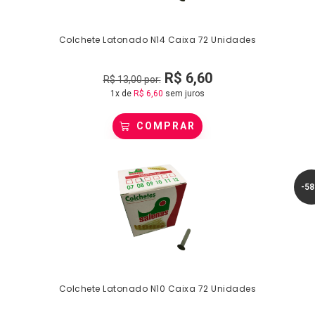
Colchete Latonado N14 Caixa 72 Unidades
R$
6,60
R$
13,00
por:
1x de
R$
6,60
sem juros
COMPRAR
-5
Colchete Latonado N10 Caixa 72 Unidades