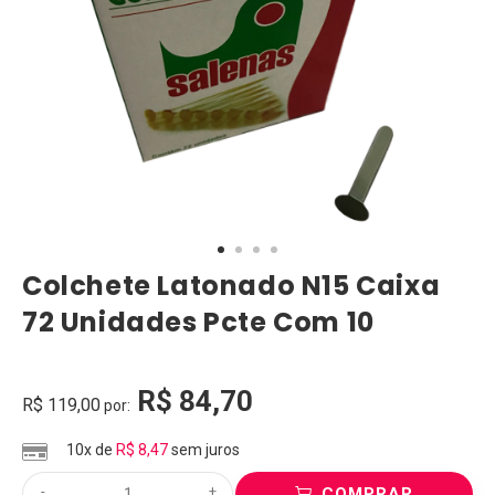
Colchete Latonado N15 Caixa
72 Unidades Pcte Com 10
R$
84,70
R$
119,00
por:
10x de
R$
8,47
sem juros
-
+
COMPRAR