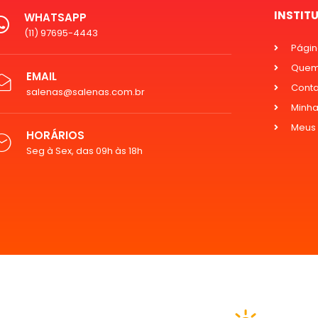
INSTIT
WHATSAPP
(11) 97695-4443
Página
Quem
EMAIL
Cont
salenas@salenas.com.br
Minha
Meus
HORÁRIOS
Seg à Sex, das 09h às 18h