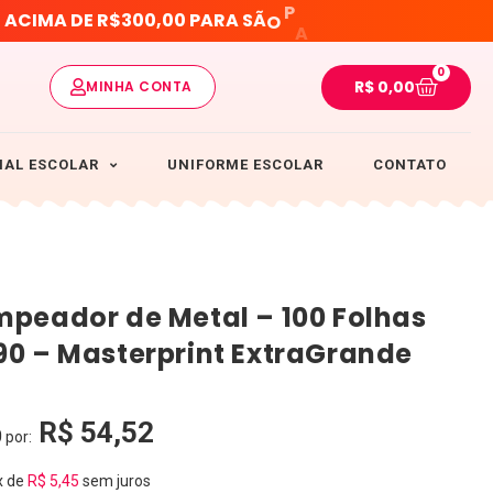
O
L
P
A
S
A
C
I
M
A
D
E
R
$
3
0
0
,
0
0
P
A
R
A
S
Ã
O
U
0
R$
0,00
MINHA CONTA
IAL ESCOLAR
UNIFORME ESCOLAR
CONTATO
peador de Metal – 100 Folhas
0 – Masterprint ExtraGrande
R$
54,52
0
por:
x de
R$
5,45
sem juros