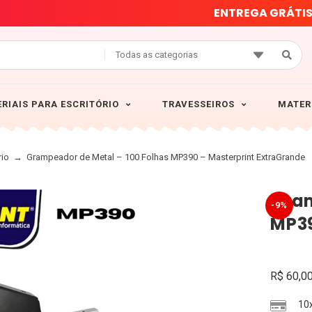
E
N
T
R
E
G
A
G
R
Á
T
I
Todas as categorias
RIAIS PARA ESCRITÓRIO
TRAVESSEIROS
MATER
rio
→
Grampeador de Metal – 100 Folhas MP390 – Masterprint ExtraGrande
Gram
-9%
MP39
R$
60,0
10