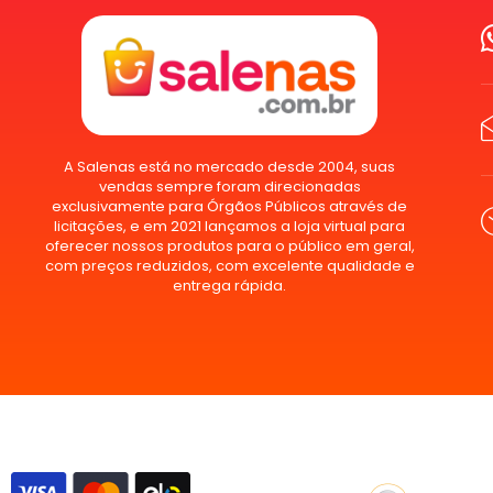
A Salenas está no mercado desde 2004, suas
vendas sempre foram direcionadas
exclusivamente para Órgãos Públicos através de
licitações, e em 2021 lançamos a loja virtual para
oferecer nossos produtos para o público em geral,
com preços reduzidos, com excelente qualidade e
entrega rápida.