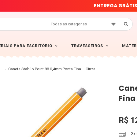
E
N
T
R
E
G
A
G
R
Á
T
I
Todas as categorias
RIAIS PARA ESCRITÓRIO
TRAVESSEIROS
MATER
a
→
Caneta Stabilo Point 88 0,4mm Ponta Fina – Cinza
Cane
Fina
R$
1
2x