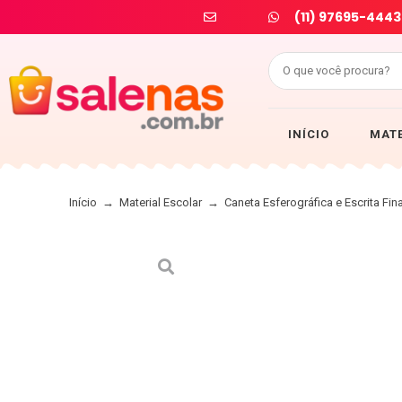
(11) 97695-4443
INÍCIO
MATE
Início
→
Material Escolar
→
Caneta Esferográfica e Escrita Fin