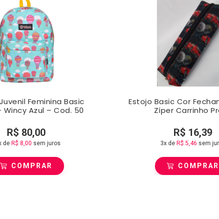
Juvenil Feminina Basic
Estojo Basic Cor Fech
– Wincy Azul – Cod. 50
Zíper Carrinho P
R$
80,00
R$
16,39
x de
R$
8,00
sem juros
3x de
R$
5,46
sem ju
COMPRAR
COMPRA