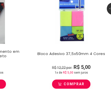
-
amento em
Bloco Adesivo 37,5x50mm 4 Cores
reto
R$
5,00
R$
12,22
por:
ros
1x de
R$
5,00
sem juros
R
COMPRAR