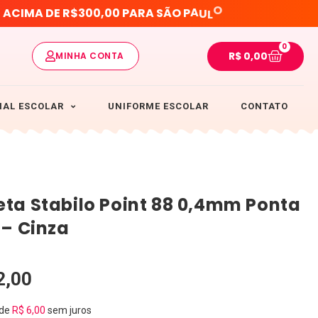
O
S
A
C
I
M
A
D
E
R
$
3
0
0
,
0
0
P
A
R
A
S
Ã
O
P
A
U
L
0
R$
0,00
MINHA CONTA
IAL ESCOLAR
UNIFORME ESCOLAR
CONTATO
ta Stabilo Point 88 0,4mm Ponta
 – Cinza
2,00
 de
R$
6,00
sem juros