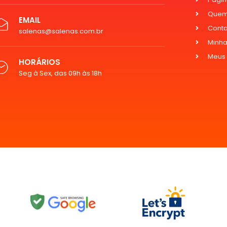
Quem
EMAIL
Cont
salenas@salenas.com.br
Minha
Meus
HORÁRIOS
Seg à Sex, das 09h às 18h