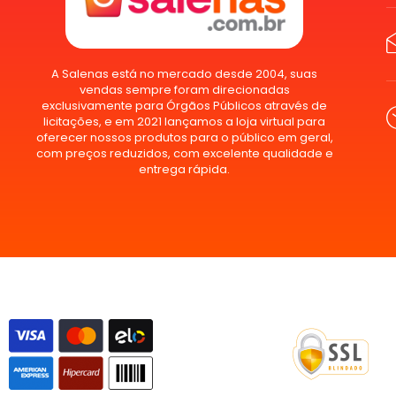
A Salenas está no mercado desde 2004, suas
vendas sempre foram direcionadas
exclusivamente para Órgãos Públicos através de
licitações, e em 2021 lançamos a loja virtual para
oferecer nossos produtos para o público em geral,
com preços reduzidos, com excelente qualidade e
entrega rápida.