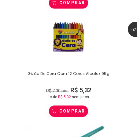
COMPRAR
-2
Gizão De Cera Com 12 Cores Alcalex 95g
R$
5,32
R$
7,00
por:
1x de
R$
5,32
sem juros
COMPRAR